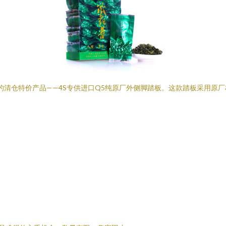
的清仓特价产品——4S专供进口Q5纯原厂外侧脚踏板。这款踏板采用原