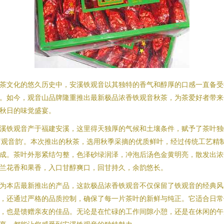
茶文化的悠久历史中，安溪铁观音以其独特的香气和醇厚的口感一直备受
。如今，观音山品牌隆重推出最新极品浓香铁观音秋茶，为茶爱好者带来
秋日的味觉盛宴。
溪铁观音产于福建安溪，这里得天独厚的气候和土壤条件，赋予了茶叶独
‘观音韵’。本次推出的秋茶，选用秋季采摘的优质鲜叶，经过传统工艺精
成。茶叶外形紧结匀整，色泽砂绿润泽，冲泡后汤色金黄明亮，散发出浓
兰花香和果香，入口甘醇爽口，回甘持久，余韵悠长。
为本店最新推出的产品，这款极品浓香铁观音不仅保留了铁观音的经典风
，还通过严格的品质控制，确保了每一片茶叶的新鲜与纯正。它适合日常
，也是馈赠亲友的佳品。无论是在忙碌的工作间隙小憩，还是在休闲的午