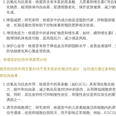
抗氧化与抗衰老：铁观音含有丰富的茶多酚、儿茶素和维生素C等抗
化物质，能清除体内自由基，延缓细胞老化，保护皮肤健康，减少皱
生成。
降脂减肥：研究表明，铁观音中的成分能促进脂肪代谢，抑制脂肪吸
收，长期适量饮用有助于控制体重和预防肥胖相关疾病。
增强免疫力：铁观音中的多种矿物质和维生素，如锌、硒和维生素E
能增强机体免疫功能，提高抵抗力，减少感染风险。
保护心血管：铁观音有助于降低血压和胆固醇水平，改善血液循环，
防动脉硬化和心脑血管疾病。
、铁观音的抗癌作用原理介绍
观音的抗癌作用主要归功于其丰富的生物活性成分，这些成分通过多种机
挥抗癌效果：
抗氧化与抗炎作用：铁观音中的茶多酚（如EGCG）具有强抗氧化能
力，能中和自由基，减少氧化应激对DNA的损伤，从而降低细胞突变
险。同时，其抗炎特性可抑制慢性炎症，而慢性炎症是癌症发生的重
诱因之一。
诱导癌细胞凋亡：研究表明，铁观音中的儿茶素能激活癌细胞内的凋
信号通路，促使癌细胞自我毁灭，而不影响正常细胞。例如，EGCG