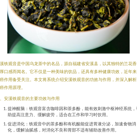
溪铁观音是中国乌龙茶中的名品，源自福建省安溪县，以其独特的兰花香
厚口感而闻名。它不仅是一种美味的饮品，还具有多种健康功效，近年来
癌作用备受关注。本文将系统介绍安溪铁观音的功效与作用，并深入解析
癌作用原理。
、安溪铁观音的主要功效与作用
提神醒脑：铁观音富含咖啡因和茶多酚，能有效刺激中枢神经系统，
助提高注意力、缓解疲劳，适合在工作和学习时饮用。
促进消化：铁观音中的茶多酚和有机酸能促进胃液分泌，加速食物消
化，缓解油腻感，对消化不良和胃部不适有辅助改善作用。