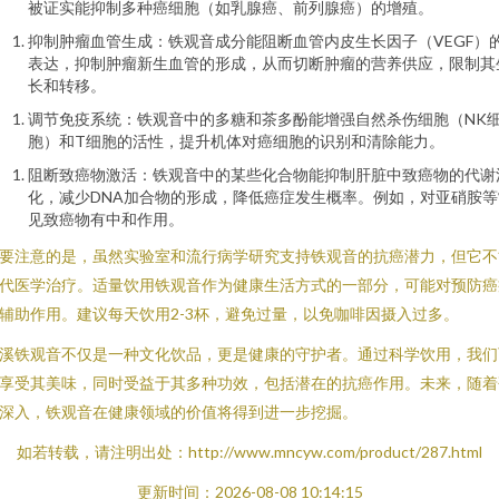
被证实能抑制多种癌细胞（如乳腺癌、前列腺癌）的增殖。
抑制肿瘤血管生成：铁观音成分能阻断血管内皮生长因子（VEGF）
表达，抑制肿瘤新生血管的形成，从而切断肿瘤的营养供应，限制其
长和转移。
调节免疫系统：铁观音中的多糖和茶多酚能增强自然杀伤细胞（NK
胞）和T细胞的活性，提升机体对癌细胞的识别和清除能力。
阻断致癌物激活：铁观音中的某些化合物能抑制肝脏中致癌物的代谢
化，减少DNA加合物的形成，降低癌症发生概率。例如，对亚硝胺等
见致癌物有中和作用。
要注意的是，虽然实验室和流行病学研究支持铁观音的抗癌潜力，但它不
代医学治疗。适量饮用铁观音作为健康生活方式的一部分，可能对预防癌
辅助作用。建议每天饮用2-3杯，避免过量，以免咖啡因摄入过多。
溪铁观音不仅是一种文化饮品，更是健康的守护者。通过科学饮用，我们
享受其美味，同时受益于其多种功效，包括潜在的抗癌作用。未来，随着
深入，铁观音在健康领域的价值将得到进一步挖掘。
如若转载，请注明出处：http://www.mncyw.com/product/287.html
更新时间：2026-08-08 10:14:15