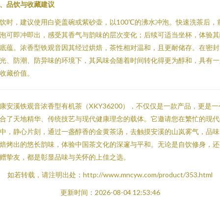
、品饮与收藏建议
饮时，建议使用白瓷盖碗或紫砂壶，以100℃的沸水冲泡。快速洗茶后，
泡可即冲即出，感受其香气与韵味的层次变化；后续可适当坐杯，体验其
底蕴。浓香型铁观音因其经过烘焙，茶性相对温和，且更耐储存。在密封
光、防潮、防异味的环境下，其风味会随着时间转化得更为醇和，具有一
收藏价值。
康安溪铁观音浓香型有机茶（XKY36200），不仅仅是一款产品，更是一
合了天地精华、传统技艺与现代健康理念的载体。它邀请您在繁忙的现代
中，静心片刻，通过一盏醇香的金黄茶汤，去触摸安溪的山岚雾气，品味
焙烤出的悠长韵味，体验中国茶文化的深邃与平和。无论是自饮修身，还
赠挚友，都是彰显品味与关怀的上佳之选。
如若转载，请注明出处：http://www.mncyw.com/product/353.html
更新时间：2026-08-04 12:53:46