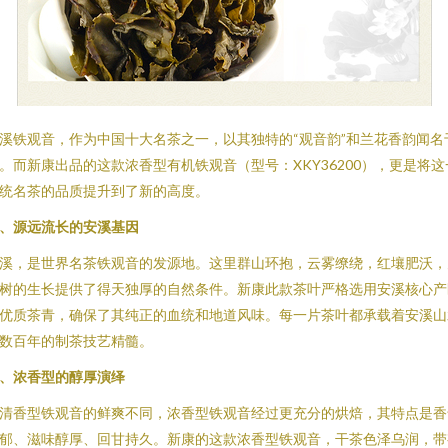
溪铁观音，作为中国十大名茶之一，以其独特的“观音韵”和兰花香韵闻名
。而新康出品的这款浓香型有机铁观音（型号：XKY36200），更是将这
统名茶的品质提升到了新的高度。
、源远流长的安溪基因
溪，是世界名茶铁观音的发源地。这里群山环抱，云雾缭绕，红壤肥沃，
树的生长提供了得天独厚的自然条件。新康此款茶叶严格选用安溪核心产
优质茶青，确保了其纯正的血统和地道风味。每一片茶叶都承载着安溪山
数百年的制茶技艺精髓。
、浓香型的醇厚演绎
清香型铁观音的鲜爽不同，浓香型铁观音经过更充分的烘焙，其特点是香
郁、滋味醇厚、回甘持久。新康的这款浓香型铁观音，干茶色泽乌润，带