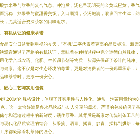
股炒米香与甜香的复合气息。冲泡后，汤色呈现明亮的金黄或橙黄，香气
而沉稳，熟果香与蜜甜香交织，入口顺滑，茶汤饱满，喉底回甘生津，韵
长，尤其适合资深茶客的口味追求。
、有机认证的健康承诺
食品安全日益受到重视的今天，“有机”二字代表着更高的品质标准。新康
铁观音通过了严格的有机认证，意味着在种植过程中完全遵循自然规律，
用化学合成农药、化肥、生长调节剂等物质，从源头保证了茶叶的纯净、
与健康。这不仅是对生态环境的尊重，更是对消费者的一份郑重承诺，让
品味茶香时，更添一份安心。
、匠心工艺与实用包装
24泡200g”的规格设计，体现了其实用性与人性化。通常一泡茶用量约为8
0克，这一盒恰好满足多次品饮或与友人分享的需求。严谨的包装确保了
储存和运输过程中的新鲜度，锁住原香。其背后是新康对传统制茶工艺的
与现代化品质管理的结合，从采摘、晒青、摇青、炒青、揉捻到烘焙，每
工序都凝聚着制茶师的匠心。