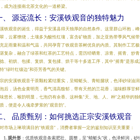
，成为连接南北茶文化的一道桥梁。
一、 源远流长：安溪铁观音的独特魅力
溪铁观音的诞生，得益于安溪县得天独厚的自然条件。这里群山环抱，峰
翠，云雾缭绕，土壤多为酸性红壤，富含矿物质，加之亚热带季风气候带
充足雨量和温和气温，共同孕育了铁观音茶树优良的内质。其制作工艺极
湛复杂，融合了绿茶和红茶的工艺特点，需历经晒青、凉青、摇青、炒青
捻、初烘、包揉、复烘、复包揉、烘干等十多道工序，其中“摇青”是形成
特“绿叶红镶边”和芬芳香气的关键。
宗的安溪铁观音干茶颗粒紧结重实，呈蜻蜓头、青蛙腿状，色泽砂绿油润
泡后，汤色金黄明亮，香气清高馥郁，带有天然的兰花香，滋味醇厚甘鲜
味悠长，喉韵明显，七泡仍有余香。这种集“天、地、人、种”之精华的独
质，便是令人魂牵梦萦的“观音韵”。
二、 品质甄别：如何挑选正宗安溪铁观音
对市场上琳琅满目的“铁观音”，消费者掌握一定的鉴别知识至关重要：
观外形
：优质铁观音条索肥壮、圆整，呈“蜻蜓头”状，色泽鲜润，砂