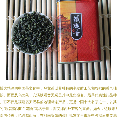
博大精深的中国茶文化中，乌龙茶以其独特的半发酵工艺和馥郁的香气独
帜。而提及乌龙茶，安溪铁观音无疑是其中最负盛名、最具代表性的品种
。它不仅是福建省安溪县的地理标志产品，更是中国十大名茶之一，以其
的“观音韵”和“兰花香”闻名于世，深受海内外茶客的喜爱。如今，这股来
南的茶香，也跨越山海，在河南安阳的茶叶批发零售市场中占据着重要地