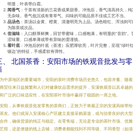
明显，叶表带白霜。
闻香气
：干茶有清新的兰花香或果甜香。冲泡后，香气清高持久，纯
无杂味。香气低沉或有青草气、闷味的可能品质不佳或工艺不当。
品汤色
：茶汤以金黄、橙黄、清澈明亮为上品。汤色暗红、浑浊则可
为陈茶或次品。
尝滋味
：入口醇厚鲜爽，回甘带蜜味，口感饱满，有明显的“音韵”。
涩味重、口感单薄或带有异味的需谨慎。
看叶底
：冲泡后的叶底（茶渣）应肥厚软亮，叶片完整，呈现“绿叶
镶边”的特征，手感柔软有弹性。
三、 北国茶香：安阳市场的铁观音批发与零
售
为中原地区的重要城市，安阳的茶叶消费市场历史悠久，包容并蓄。随着
商贸往来日益频繁和人们对健康饮品需求的提升，安溪铁观音以其卓越的
和广泛的口味适应性，在安阳茶叶市场中赢得了稳固的一席之地。
安阳，从事铁观音批发零售的茶商们，正致力于将最正宗的安溪风味带给
茶友。他们或深入安溪核心产区建立直接采购渠道，或与信誉良好的大型
合作，确保货源的纯正与稳定。在零售端，无论是专业的茶叶市场、优雅
艺馆，还是便捷的线上店铺，消费者都能找到不同等级、不同香型（如清