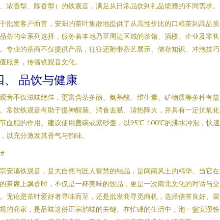
、浓香型、陈香型）的铁观音，满足从日常品饮到礼品馈赠的不同需求。
于批发客户而言，安阳的茶叶集散地提供了从高性价比的口粮茶到高品质
品茶的全系列选择，服务着本地乃至周边区域的茶馆、酒楼、企业及零售
。专业的茶商不仅提供产品，往往还附带茶艺展示、储存知识、冲泡技巧
值服务，传播铁观音文化。
四、 品饮与健康
观音不仅滋味绝佳，更富含茶多酚、氨基酸、维生素、矿物质等多种有益
。常饮铁观音有助于提神醒脑、消食去腻、清热降火，并具有一定抗氧化
节血脂的作用。建议使用盖碗或紫砂壶，以95℃-100℃的沸水冲泡，快
，以充分激发其香气与韵味。
##
宗安溪铁观音，是大自然与匠人智慧的结晶，是闽南风土的精华。当它在
的茶席上飘香时，不仅是一杯美味的饮品，更是一次南北文化的对话与交
。无论是茶叶爱好者寻味而至，还是批发商寻觅商机，选择信誉良好、渠
规的商家，是品味这份正宗韵味的关键。在忙碌的生活中，泡一盏安溪铁