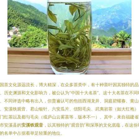
国茶文化源远流长，博大精深，在众多茶类中，有十种茶叶因其独特的品
、历史渊源和文化影响力，被公认为“中国十大名茶”。这十大名茶在不同
、不同评选中略有出入，但普遍认可的包括西湖龙井、洞庭碧螺春、黄山
、安溪铁观音、君山银针、六安瓜片、信阳毛尖、武夷岩茶（如大红袍）
门红茶以及都匀毛尖（或庐山云雾茶等，版本不一）。其中，来自福建省
市安溪县的
安溪铁观音
，以其独特的“观音韵”和深厚的文化底蕴，在这份
的名单中占据着举足轻重的地位。