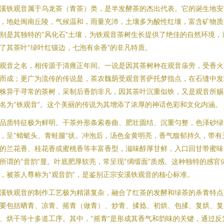
溪铁观音属于乌龙茶（青茶）类，是半发酵茶的杰出代表。它的诞生地安
，地处闽南丘陵，气候温和，雨量充沛，土壤多为酸性红壤，富含矿物质
别是其独特的“风化石”土壤，为铁观音茶树生长提供了绝佳的自然环境，
了其茶叶“绿叶红镶边，七泡有余香”的非凡特质。
观音之名，相传源于清雍正年间。一说是因其茶树种在观音庙旁，受香火
而成；更广为流传的传说是，茶农魏荫受观音菩萨托梦指点，在石缝中发
株异于寻常的茶树，采制后香韵非凡，因其茶叶沉重似铁，又是观音所赐
名为“铁观音”。这个美丽的传说为其增添了浓厚的神话色彩和文化内涵。
品质特征极为鲜明。干茶外形条索卷曲、肥壮圆结、沉重匀整，色泽砂绿
，呈“蜻蜓头、青蛙腿”状。冲泡后，汤色金黄明亮，香气馥郁持久，带有
的兰花香、桂花香或蜜桃香等丰富香型，滋味醇厚甘鲜，入口回甘带蜜味
所谓的“音韵”显。叶底肥厚软亮，常呈现“绸缎面”质感。这种独特的感官
，被茶人尊称为“观音韵”，是鉴别正宗安溪铁观音的核心标准。
溪铁观音的制作工艺极为精湛复杂，融合了红茶的发酵和绿茶的杀青特点
要包括晒青、凉青、摇青（做青）、炒青、揉捻、初烘、包揉、复烘、复
、烘干等十多道工序。其中，“摇青”是形成其香气和韵味的关键，通过反