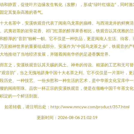
动和静置，促使叶片边缘发生氧化（发酵），形成“绿叶红镶边”，同时激
固定其复杂高雅的香气。
十大名茶中，安溪铁观音代表了闽南乌龙茶的巅峰。与西湖龙井的鲜爽清
、武夷岩茶的岩骨花香、祁门红茶的醇厚果香相比，铁观音以其优雅的兰
和醇厚的“音韵”独树一帜。它不仅是一种饮品，更是闽南人生活、待客、
乃至精神世界的重要组成部分。安溪作为“中国乌龙茶之乡”，铁观音的产
大地推动了当地经济发展，并随着闽南华侨的足迹香飘世界。
而言之，安溪铁观音以其天赐的风土、神奇的传说、精湛的工艺和无可替
“观音韵”，当之无愧地跻身中国十大名茶之列。它不仅仅是一片茶叶，更
段历史、一种技艺、一份乡愁和一种生活的艺术，是中华茶文化宝库中一
璨的闽南明珠。品饮一杯正宗的安溪铁观音，便是在领略中国千年茶文化
积淀的一个鲜活剖面。
如若转载，请注明出处：http://www.mncyw.com/product/357.html
更新时间：2026-08-06 21:02:19