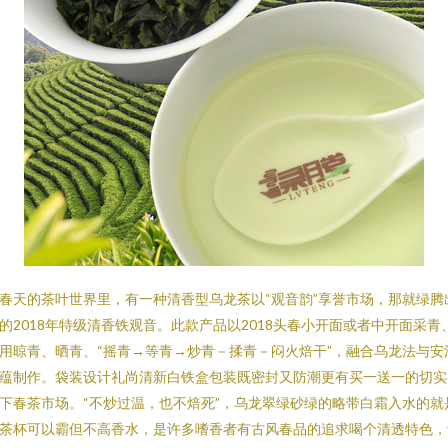
春天的茶叶世界里，有一种清香型乌龙茶以“观音韵”享誉市场，那就绿腾
的2018年特级清香铁观音。此款产品以2018头春小开面或者中开面采青
用晾青、晒青、“摇青→等青→炒青－揉青－闷火焙干”，融合乌龙法与安
蕴制作。袋装设计礼尚清新白铁盒包装既密封又防潮更有买一送一的切实
下春茶市场。“不炒过温，也不焙死”，乌龙翠绿砂绿的略带白霜入水的就
茶杯可以霸但不高香水，是许多嗜香者有古风春品的追求喝个清透特色，